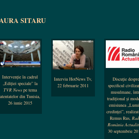
AURA SITARU
Intervenţie în cadrul
Discuție despr
Interviu HotNews Tv,
„Ediţiei speciale” la
specificul civiliza
22 februarie 2011
TVR News
pe tema
musulmane, înt
atentatelor din Tunisia,
tradiţional şi mod
26 iunie 2015
emisiunea „Lum
credinţei”, realiza
Remus Rus,
Rad
România Actualit
30 septembrie 2