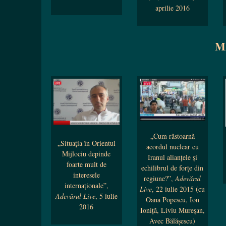
aprilie 2016
M
„Cum răstoarnă
„Situația în Orientul
acordul nuclear cu
Mijlociu depinde
Iranul alianțele și
foarte mult de
echilibrul de forțe din
interesele
regiune?”,
Adevărul
internaționale”,
Live
, 22 iulie 2015 (cu
Adevărul Live
, 5 iulie
Oana Popescu, Ion
2016
Ioniță, Liviu Mureșan,
Avec Bălășescu)