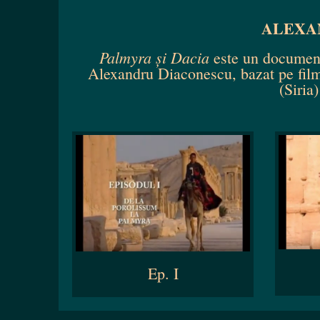
ALEXA
Palmyra și Dacia
este un documentar
Alexandru Diaconescu, bazat pe filmă
(Siria
Ep. I