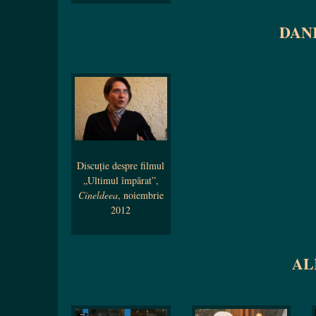
DAN
Discuție despre filmul
„Ultimul împărat”,
Cineldeea
, noiembrie
2012
AL