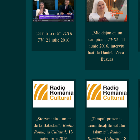
„Mic dejun cu un
„24 într-o orăˮ,
DIGI
campion”,
TVR2
, 11
TV
, 21 iulie 2016
iunie 2016, interviu
luat de Daniela Zeca-
Buzura
„Storymania - un an
„Timpul prezent -
de la Bataclanˮ,
Radio
semnificațiile vălului
România Cultural
, 13
islamic”,
Radio
noiembrie 2016
România Cultural,
18