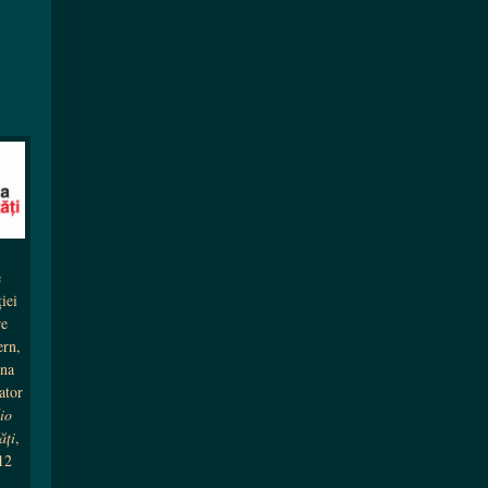
e
ţiei
re
ern,
ina
tator
io
ăţi
,
012