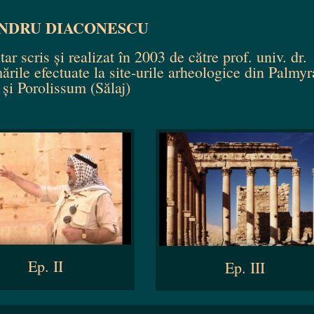
NDRU DIACONESCU
 scris și realizat în 2003 de către prof. univ. dr.
rile efectuate la site-urile arheologice din Palmyr
) și Porolissum (Sălaj)
Ep. II
Ep. III