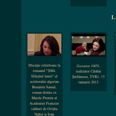
L
Discuţie referitoare la
Garantat 100%
,
romanul "2084.
realizator Cătălin
Sfârşitul lumii" al
Ştefănescu, TVR1, 13
scriitorului algerian
ianuarie 2013
Boualem Sansal,
roman distins cu
Marele Premiu al
Academiei Franceze
(alături de Ovidiu
Nahoi şi Ioan