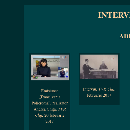
INTERV
AD
Interviu,
TVR Cluj
,
Emisiunea
februarie 2017
„Transilvania
Policromă”, realizator
Andrea Ghiță,
TVR
Cluj
, 20 februarie
2017