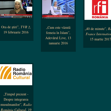
Ora de știri”,
TVR 2
,
„Cum este văzută
„40 de minute”,
R
19 februarie 2016
femeia în Islam”,
France Internatio
Adevărul Live, 13
15 martie 201
ianuarie 2016
„Timpul prezent -
Despre integrarea
musulmanilor”,
Radio
România Cultural
, 19